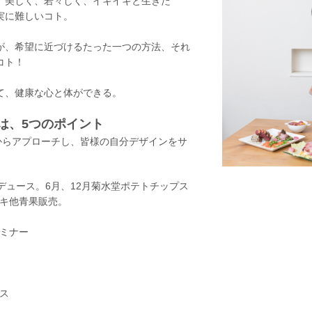
、美しく、若々しく、イキイキと生きた
実に難しいコト。
が、希望に近づけるたった一つの方法、それ
コト！
て、健康な心と体ができる。
は、5つのポイント
からアプローチし、皆様の自分デザインをサ
プロデュース。6月、12月菊水堂ポテトチップス
キ他青果販売。
ミナー
ス